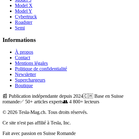
Model X
Model Y
Cybertruck
Roadster
Semi
Informations
À propos
Contact
Mentions légales
Politique de confidentialité
Newsletter
Superchargeurs
Boutique
📰 Publication indépendante depuis 2024
🇨🇭 Base en Suisse
romande
✅ 50+ articles experts
👥 4 800+ lecteurs
© 2026 Tesla-Mag.ch. Tous droits réservés.
Ce site n'est pas affilié à Tesla, Inc.
Fait avec passion en Suisse Romande