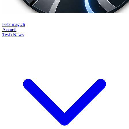
tesla-mag
.ch
Accueil
Tesla News