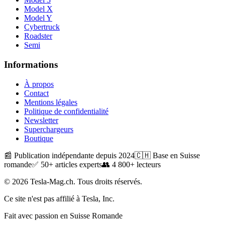
Model X
Model Y
Cybertruck
Roadster
Semi
Informations
À propos
Contact
Mentions légales
Politique de confidentialité
Newsletter
Superchargeurs
Boutique
📰 Publication indépendante depuis 2024
🇨🇭 Base en Suisse
romande
✅ 50+ articles experts
👥 4 800+ lecteurs
© 2026 Tesla-Mag.ch. Tous droits réservés.
Ce site n'est pas affilié à Tesla, Inc.
Fait avec passion en Suisse Romande