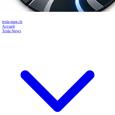
tesla-mag
.ch
Accueil
Tesla News