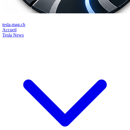
tesla-mag
.ch
Accueil
Tesla News