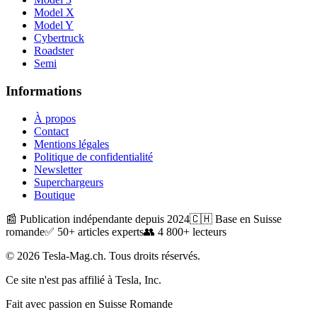
Model X
Model Y
Cybertruck
Roadster
Semi
Informations
À propos
Contact
Mentions légales
Politique de confidentialité
Newsletter
Superchargeurs
Boutique
📰 Publication indépendante depuis 2024
🇨🇭 Base en Suisse
romande
✅ 50+ articles experts
👥 4 800+ lecteurs
© 2026 Tesla-Mag.ch. Tous droits réservés.
Ce site n'est pas affilié à Tesla, Inc.
Fait avec passion en Suisse Romande