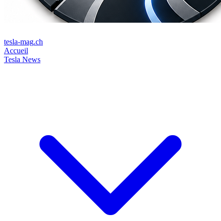
tesla-mag
.ch
Accueil
Tesla News