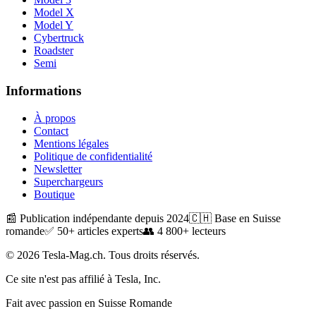
Model X
Model Y
Cybertruck
Roadster
Semi
Informations
À propos
Contact
Mentions légales
Politique de confidentialité
Newsletter
Superchargeurs
Boutique
📰 Publication indépendante depuis 2024
🇨🇭 Base en Suisse
romande
✅ 50+ articles experts
👥 4 800+ lecteurs
© 2026 Tesla-Mag.ch. Tous droits réservés.
Ce site n'est pas affilié à Tesla, Inc.
Fait avec passion en Suisse Romande