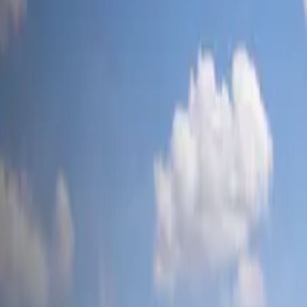
tesla-mag
.ch