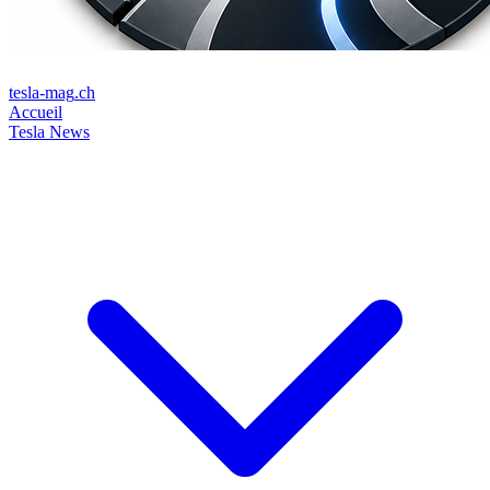
tesla-mag
.ch
Accueil
Tesla News