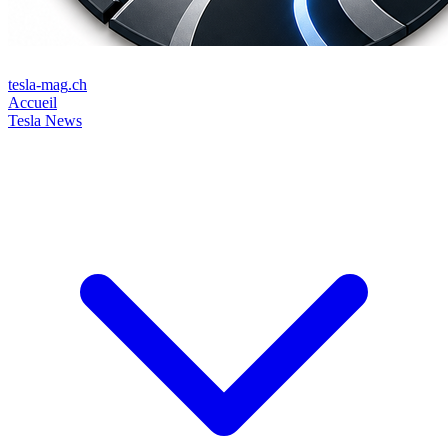
tesla-mag
.ch
Accueil
Tesla News