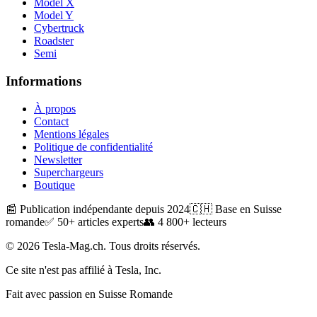
Model X
Model Y
Cybertruck
Roadster
Semi
Informations
À propos
Contact
Mentions légales
Politique de confidentialité
Newsletter
Superchargeurs
Boutique
📰 Publication indépendante depuis 2024
🇨🇭 Base en Suisse
romande
✅ 50+ articles experts
👥 4 800+ lecteurs
© 2026 Tesla-Mag.ch. Tous droits réservés.
Ce site n'est pas affilié à Tesla, Inc.
Fait avec passion en Suisse Romande