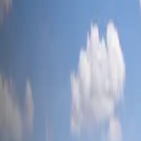
tesla-mag
.ch