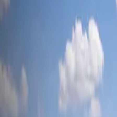
tesla-mag
.ch