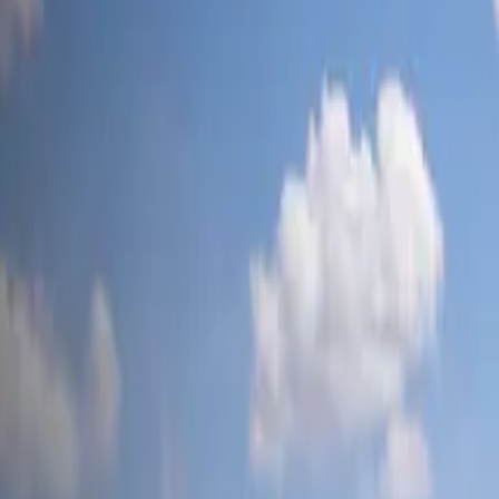
tesla-mag
.ch