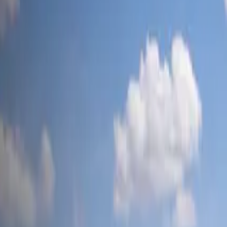
tesla-mag
.ch