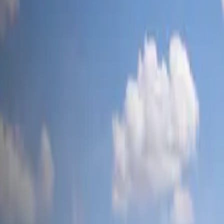
tesla-mag
.ch