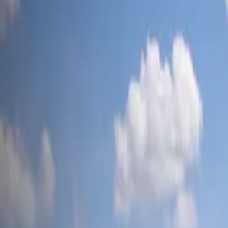
tesla-mag
.ch