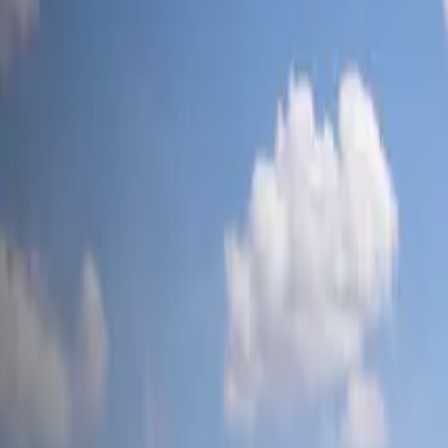
tesla-mag
.ch