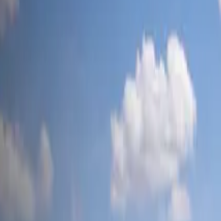
tesla-mag
.ch