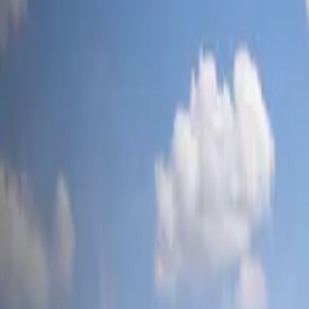
tesla-mag
.ch