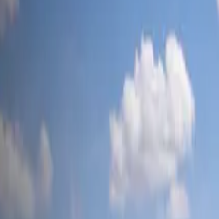
tesla-mag
.ch