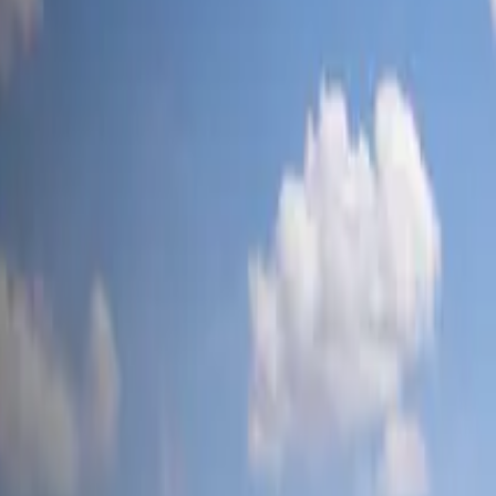
tesla-mag
.ch