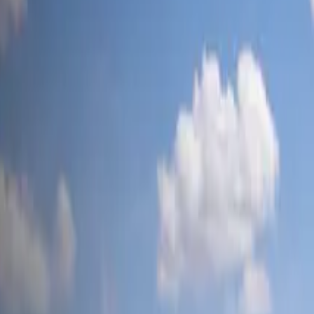
tesla-mag
.ch